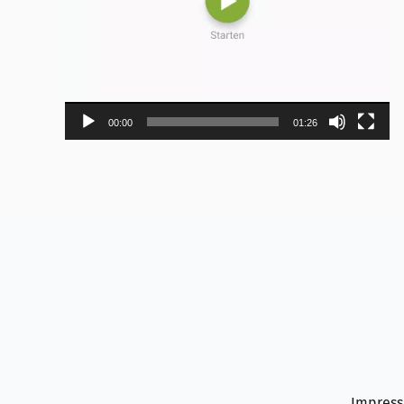
00:00
01:26
Impres